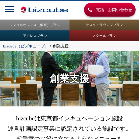
電話・お問い合わせ
レンタルオフィス（個室）プラン
デスク・ラウンジプラン
アドレスプラン
スクールプラン
bizcube（ビズキューブ）
>
創業支援
創業支援
bizcubeは東京都インキュベーション施設
運営計画認定事業に認定されている施設です。
起業家のお役に立てるようなメニューを