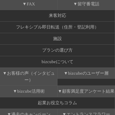
FAX
留守番電話
来客対応
フレキシブル即日転送（住所・登記利用）
施設
プランの選び方
bizcubeについて
お客様の声（インタビュ
bizcubeのユーザー層
ー）
bizcube活用術
顧客満足度アンケート結果
起業お役立ちコラム
過去のキャンペーン
エントランスフラワー