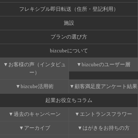
フレキシブル即日転送（住所・登記利用）
施設
プランの選び方
bizcubeについて
お客様の声（インタビュ
bizcubeのユーザー層
ー）
bizcube活用術
顧客満足度アンケート結果
起業お役立ちコラム
過去のキャンペーン
エントランスフラワー
アーカイブ
はがきをお持ちの方