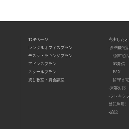
TOPページ
充実したオ
レンタルオフィスプラン
多機能電
デスク・ラウンジプラン
秘書電話
アドレスプラン
03発信
スクールプラン
FAX
貸し教室・貸会議室
留守番電
来客対応
フレキシ
登記利用）
施設