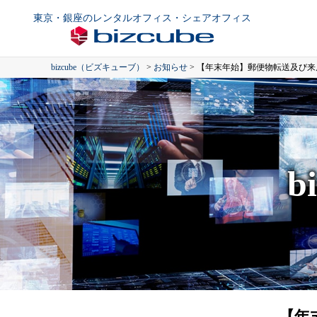
東京・銀座のレンタルオフィス・シェアオフィス
bizcube（ビズキューブ）
>
お知らせ
>
【年末年始】郵便物転送及び来
b
【年