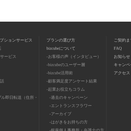
プションサービス
プランの選び方
ご契約ま
話
bizcubeについて
FAQ
サービス
お客様の声（インタビュー）
お知らせ
bizcubeのユーザー層
キャンペ
bizcube活用術
アクセス
話
顧客満足度アンケート結果
起業お役立ちコラム
ブル即日転送（住所・
過去のキャンペーン
エントランスフラワー
アーカイブ
はがきをお持ちの方
銀座個人事務所・弁護士の方