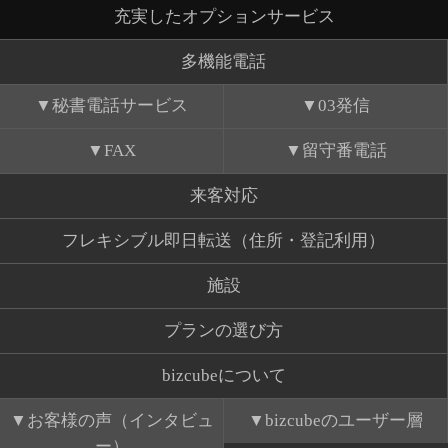
充実したオプションサービス
多機能電話
秘書電話サービス
03発信
FAX
留守番電話
来客対応
フレキシブル即日転送（住所・登記利用）
施設
プランの選び方
bizcubeについて
お客様の声（インタビュ
bizcubeのユーザー層
ー）