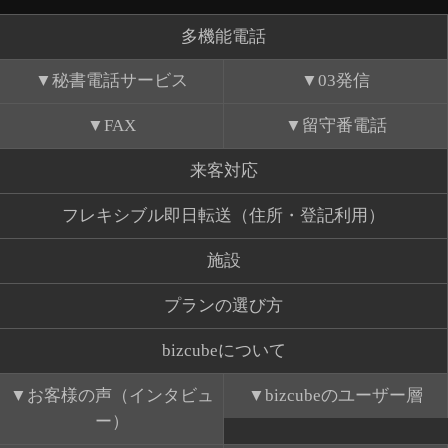
多機能電話
秘書電話サービス
03発信
FAX
留守番電話
来客対応
フレキシブル即日転送（住所・登記利用）
施設
プランの選び方
bizcubeについて
お客様の声（インタビュ
bizcubeのユーザー層
ー）