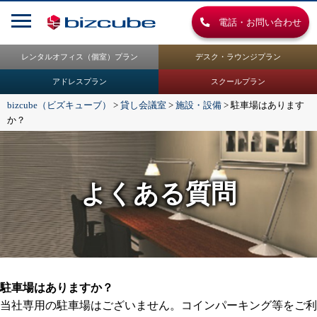
電話・お問い合わせ
レンタルオフィス（個室）プラン
デスク・ラウンジプラン
アドレスプラン
スクールプラン
bizcube（ビズキューブ）
>
貸し会議室
>
施設・設備
>
駐車場はあります
か？
よくある質問
駐車場はありますか？
当社専用の駐車場はございません。コインパーキング等をご利