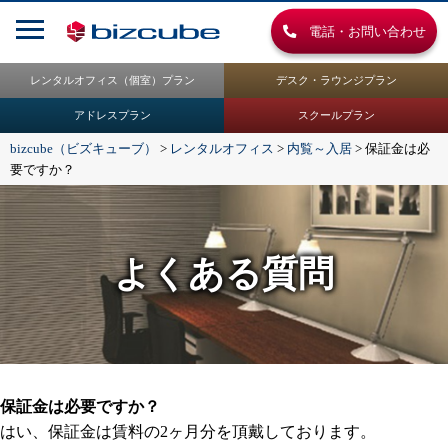
電話・お問い合わせ
レンタルオフィス（個室）プラン
デスク・ラウンジプラン
アドレスプラン
スクールプラン
bizcube（ビズキューブ）
>
レンタルオフィス
>
内覧～入居
>
保証金は必
要ですか？
よくある質問
保証金は必要ですか？
はい、保証金は賃料の2ヶ月分を頂戴しております。