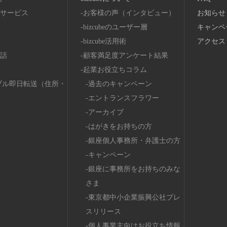
サービス
お客様の声（インタビュー）
お知らせ
bizcubeのユーザー層
キャンペ
bizcube活用術
アクセス
話
顧客満足度アンケート結果
起業お役立ちコラム
ブル即日転送（住所・
過去のキャンペーン
エントランスフラワー
アーカイブ
はがきをお持ちの方
銀座個人事務所・弁護士の方
キャンペーン
銀座に事務所をお持ちのみな
さま
東京都中小企業振興公社プレ
スリリース
個人事業主向けお役立ち情報