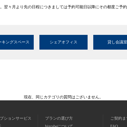
。翌々月より先の日程につきましては予約可能日以降にその都度ご予約
ーキングスペース
シェアオフィス
貸し会議
現在、同じカテゴリの質問はございません。
プションサービス
プランの選び方
ご契約ま
話
bizcubeについて
FAQ