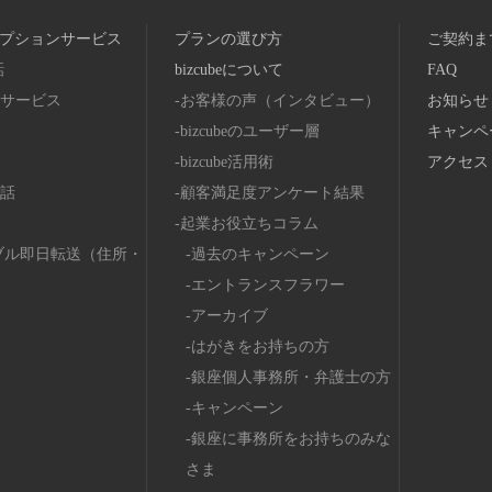
プションサービス
プランの選び方
ご契約ま
話
bizcubeについて
FAQ
サービス
お客様の声（インタビュー）
お知らせ
bizcubeのユーザー層
キャンペ
bizcube活用術
アクセス
話
顧客満足度アンケート結果
起業お役立ちコラム
ブル即日転送（住所・
過去のキャンペーン
エントランスフラワー
アーカイブ
はがきをお持ちの方
銀座個人事務所・弁護士の方
キャンペーン
銀座に事務所をお持ちのみな
さま