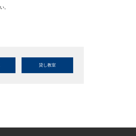
い。
室
貸し教室