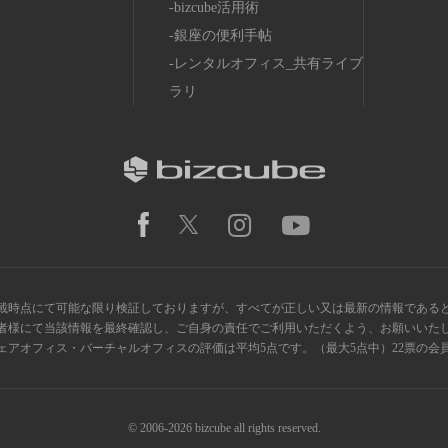
bizcube活用術
銀座の便利手帖
レンタルオフィス_共有ライブ
ラリ
載時点にて可能な限り検証しておりますが、すべてが正しい又は最新の情報である
者様にて当該情報を最終確認し、ご自身の責任でご利用いただくよう、お願いいた
ス・シェアオフィス・バーチャルオフィスの評価は平均5点です。（最大5点中）22票の
© 2006-2026 bizcube all rights reserved.