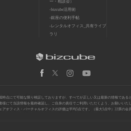
ー・相談会）
bizcube活用術
銀座の便利手帖
レンタルオフィス_共有ライブ
ラリ
載時点にて可能な限り検証しておりますが、すべてが正しい又は最新の情報である
者様にて当該情報を最終確認し、ご自身の責任でご利用いただくよう、お願いいた
ス・シェアオフィス・バーチャルオフィスの評価は平均5点です。（最大5点中）22票の