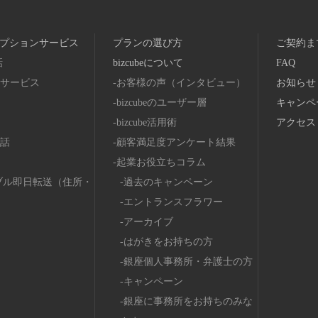
プションサービス
プランの選び方
ご契約ま
話
bizcubeについて
FAQ
サービス
お客様の声（インタビュー）
お知らせ
bizcubeのユーザー層
キャンペ
bizcube活用術
アクセス
話
顧客満足度アンケート結果
起業お役立ちコラム
ブル即日転送（住所・
過去のキャンペーン
エントランスフラワー
アーカイブ
はがきをお持ちの方
銀座個人事務所・弁護士の方
キャンペーン
銀座に事務所をお持ちのみな