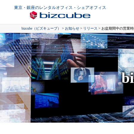
東京・銀座のレンタルオフィス・シェアオフィス
bizcube（ビズキューブ）
>
お知らせ
>
リリース
>
お盆期間中の営業時
b