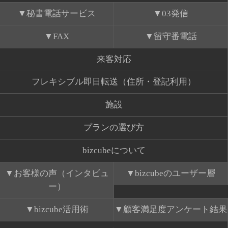
秘書電話サービス
03発信
FAX
留守番電話
来客対応
フレキシブル即日転送（住所・登記利用）
施設
プランの選び方
bizcubeについて
お客様の声（インタビュ
bizcubeのユーザー層
ー）
bizcube活用術
顧客満足度アンケート結果