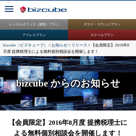
レンタルオフィス（個室）プラン
デスク・ラウンジプラン
アドレスプラン
スクールプラン
bizcube（ビズキューブ）
>
お知らせ
>
リリース
>
【会員限定】2016年8
月度 提携税理士による無料個別相談会を開催します！
bizcube からのお知らせ
【会員限定】2016年8月度 提携税理士に
よる無料個別相談会を開催します！