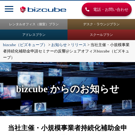
電話・お問い合わせ
レンタルオフィス（個室）プラン
デスク・ラウンジプラン
アドレスプラン
スクールプラン
bizcube（ビズキューブ）
>
お知らせ
>
リリース
>
当社主催・小規模事業
者持続化補助金申請セミナーの反響@シェアオフィスbizcube（ビズキュ
ーブ）
bizcube からのお知らせ
当社主催・小規模事業者持続化補助金申