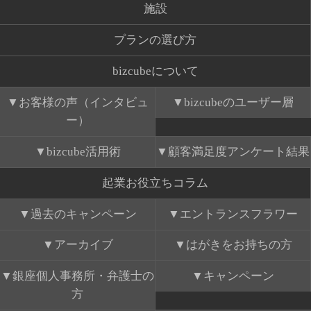
施設
プランの選び方
bizcubeについて
お客様の声（インタビュ
bizcubeのユーザー層
ー）
bizcube活用術
顧客満足度アンケート結果
起業お役立ちコラム
過去のキャンペーン
エントランスフラワー
アーカイブ
はがきをお持ちの方
銀座個人事務所・弁護士の
キャンペーン
方