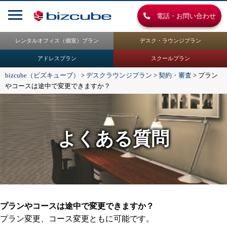
電話・お問い合わせ
レンタルオフィス（個室）プラン
デスク・ラウンジプラン
アドレスプラン
スクールプラン
bizcube（ビズキューブ）
>
デスクラウンジプラン
>
契約・審査
>
プラン
やコースは途中で変更できますか？
よくある質問
プランやコースは途中で変更できますか？
プラン変更、コース変更ともに可能です。