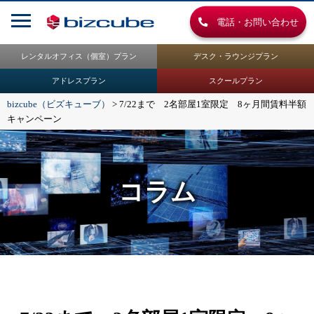
電話・お問い合わせ
レンタルオフィス（個室）プラン
デスク・ラウンジプラン
アドレスプラン
スクールプラン
bizcube（ビズキューブ）
>
7/22まで 2名部屋1室限定 8ヶ月間賃料半額
キャンペーン
コラム