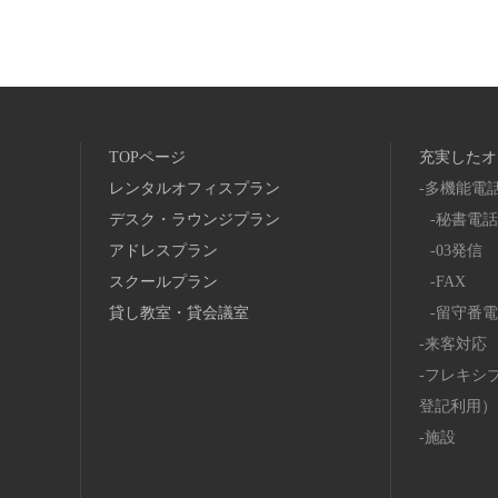
TOPページ
充実したオ
レンタルオフィスプラン
多機能電
デスク・ラウンジプラン
秘書電話
アドレスプラン
03発信
スクールプラン
FAX
貸し教室・貸会議室
留守番電
来客対応
フレキシ
登記利用）
施設