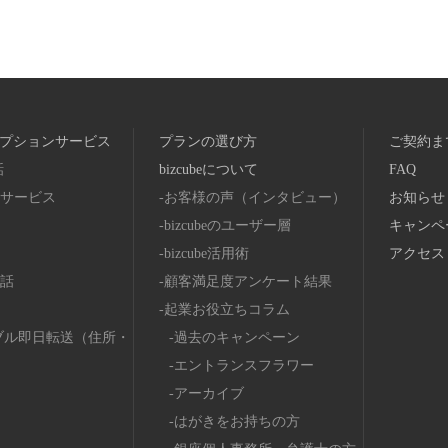
プションサービス
プランの選び方
ご契約ま
話
bizcubeについて
FAQ
サービス
お客様の声（インタビュー）
お知らせ
bizcubeのユーザー層
キャンペ
bizcube活用術
アクセス
話
顧客満足度アンケート結果
起業お役立ちコラム
ブル即日転送（住所・
過去のキャンペーン
エントランスフラワー
アーカイブ
はがきをお持ちの方