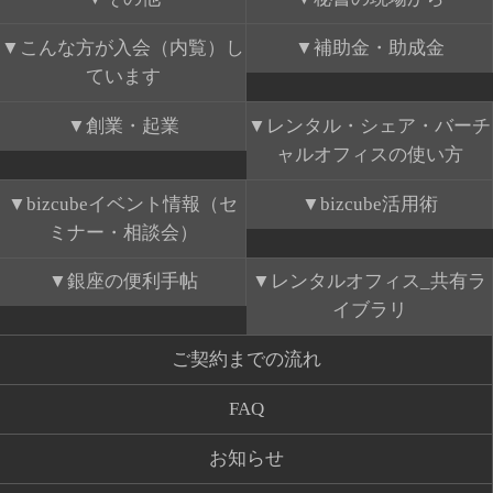
こんな方が入会（内覧）し
補助金・助成金
ています
創業・起業
レンタル・シェア・バーチ
ャルオフィスの使い方
bizcubeイベント情報（セ
bizcube活用術
ミナー・相談会）
銀座の便利手帖
レンタルオフィス_共有ラ
イブラリ
ご契約までの流れ
FAQ
お知らせ