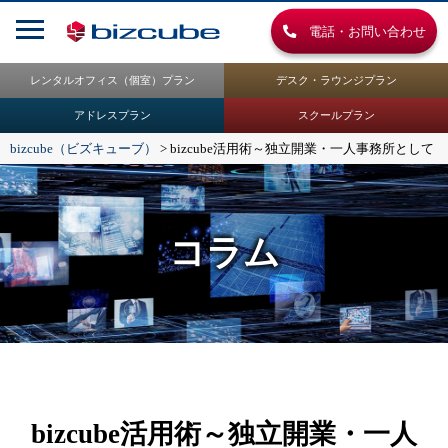
電話・お問い合わせ
レンタルオフィス（個室）プラン
デスク・ラウンジプラン
アドレスプラン
スクールプラン
bizcube（ビズキューブ）
>
bizcube活用術～独立開業・一人事務所として
コラム
bizcube活用術～独立開業・一人