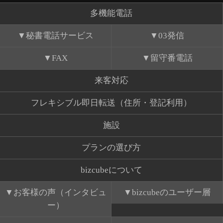
多機能電話
秘書電話サービス
03発信
FAX
留守番電話
来客対応
フレキシブル即日転送（住所・登記利用）
施設
プランの選び方
bizcubeについて
お客様の声（インタビュ
bizcubeのユーザー層
ー）