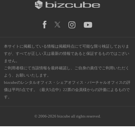
本サイトに掲載している情報は掲載時点にて可能な限り検証しておりま
すが、すべてが正しい又は最新の情報であると保証するものではござい
ません。
ご利用者様にて当該情報を最終確認し、ご自身の責任でご利用いただく
よう、お願いいたします。
bizcubeのレンタルオフィス・シェアオフィス・バーチャルオフィスの評
価は平均5点です。（最大5点中）22票の会員様からの評価によるもので
す。
© 2006-2026 bizcube all rights reserved.