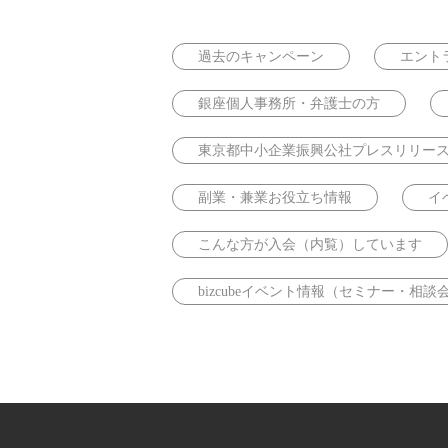
過去のキャンペーン
エント
銀座個人事務所・弁護士の方
東京都中小企業振興公社プレスリリー
副業・兼業お役立ち情報
イ
こんな方が入会（内覧）しています
bizcubeイベント情報（セミナー・相談