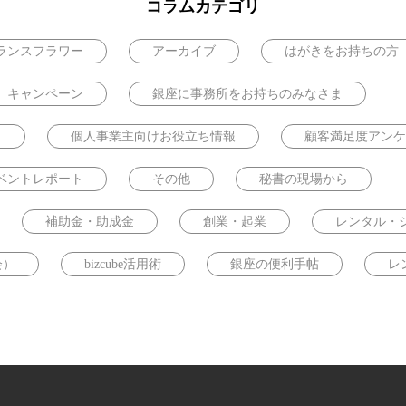
コラムカテゴリ
ランスフラワー
アーカイブ
はがきをお持ちの方
キャンペーン
銀座に事務所をお持ちのみなさま
ス
個人事業主向けお役立ち情報
顧客満足度アンケ
ベントレポート
その他
秘書の現場から
補助金・助成金
創業・起業
レンタル・
会）
bizcube活用術
銀座の便利手帖
レ