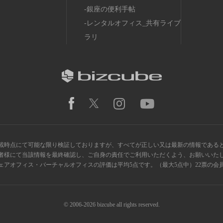
銀座の便利手帖
レンタルオフィス_共有ライブ
ラリ
載時点にて可能な限り検証しておりますが、すべてが正しい又は最新の情報である
者様にて当該情報を最終確認し、ご自身の責任でご利用いただくよう、お願いいた
ス・シェアオフィス・バーチャルオフィスの評価は平均5点です。（最大5点中）22票の
© 2006-2026 bizcube all rights reserved.