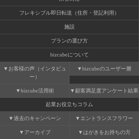
フレキシブル即日転送（住所・登記利用）
施設
プランの選び方
bizcubeについて
お客様の声（インタビュ
bizcubeのユーザー層
ー）
bizcube活用術
顧客満足度アンケート結果
起業お役立ちコラム
過去のキャンペーン
エントランスフラワー
アーカイブ
はがきをお持ちの方