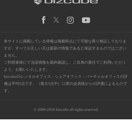
本サイトに掲載している情報は掲載時点にて可能な限り検証しておりま
すが、すべてが正しい又は最新の情報であると保証するものではござい
ません。
ご利用者様にて当該情報を最終確認し、ご自身の責任でご利用いただく
よう、お願いいたします。
bizcubeのレンタルオフィス・シェアオフィス・バーチャルオフィスの評
価は平均5点です。（最大5点中）22票の会員様からの評価によるもので
す。
© 2006-2026 bizcube all rights reserved.