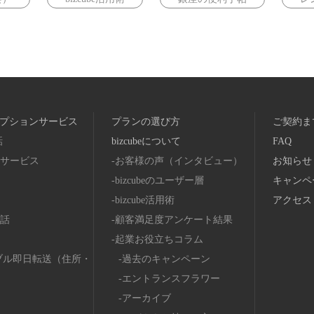
プションサービス
プランの選び方
ご契約ま
話
bizcubeについて
FAQ
サービス
お客様の声（インタビュー）
お知らせ
bizcubeのユーザー層
キャンペ
bizcube活用術
アクセス
話
顧客満足度アンケート結果
起業お役立ちコラム
ブル即日転送（住所・
過去のキャンペーン
エントランスフラワー
アーカイブ