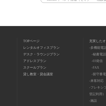
TOPページ
充実したオ
レンタルオフィスプラン
多機能電
デスク・ラウンジプラン
秘書電話
アドレスプラン
03発信
スクールプラン
FAX
貸し教室・貸会議室
留守番電
来客対応
フレキシ
登記利用）
施設