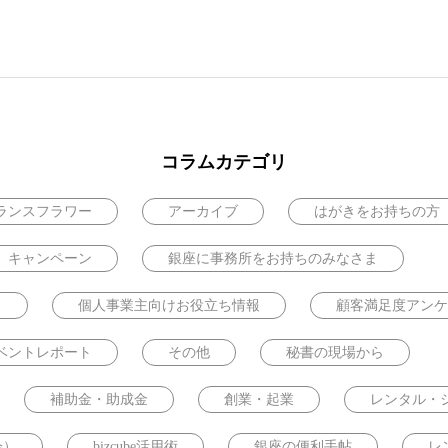
コラムカテゴリ
ランスフラワー
アーカイブ
はがきをお持ちの方
キャンペーン
銀座に事務所をお持ちのみなさま
ス
個人事業主向けお役立ち情報
顧客満足度アンケ
ベントレポート
その他
秘書の現場から
補助金・助成金
創業・起業
レンタル・
会）
bizcube活用術
銀座の便利手帖
レ