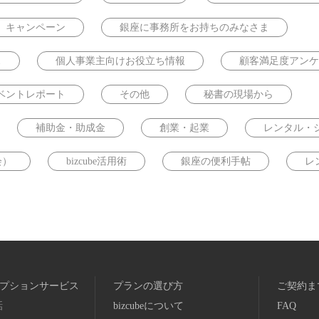
キャンペーン
銀座に事務所をお持ちのみなさま
ス
個人事業主向けお役立ち情報
顧客満足度アンケ
ベントレポート
その他
秘書の現場から
補助金・助成金
創業・起業
レンタル・
会）
bizcube活用術
銀座の便利手帖
レ
プションサービス
プランの選び方
ご契約ま
話
bizcubeについて
FAQ