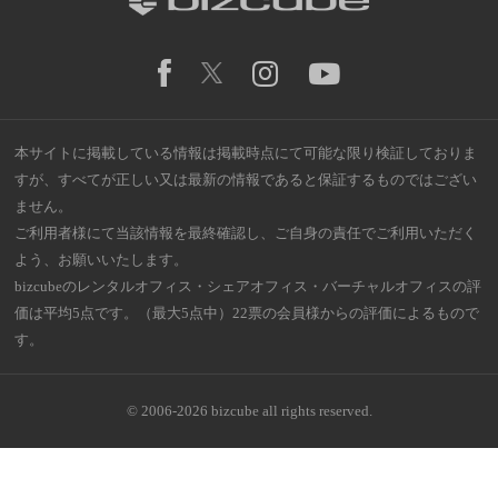
本サイトに掲載している情報は掲載時点にて可能な限り検証しておりま
すが、すべてが正しい又は最新の情報であると保証するものではござい
ません。
ご利用者様にて当該情報を最終確認し、ご自身の責任でご利用いただく
よう、お願いいたします。
bizcubeのレンタルオフィス・シェアオフィス・バーチャルオフィスの評
価は平均5点です。（最大5点中）22票の会員様からの評価によるもので
す。
© 2006-2026 bizcube all rights reserved.