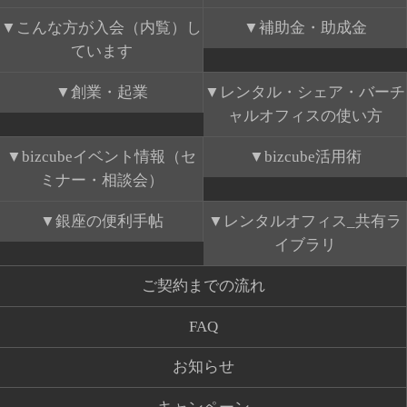
こんな方が入会（内覧）し
補助金・助成金
ています
創業・起業
レンタル・シェア・バーチ
ャルオフィスの使い方
bizcubeイベント情報（セ
bizcube活用術
ミナー・相談会）
銀座の便利手帖
レンタルオフィス_共有ラ
イブラリ
ご契約までの流れ
FAQ
お知らせ