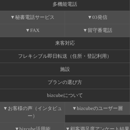
多機能電話
秘書電話サービス
03発信
FAX
留守番電話
来客対応
フレキシブル即日転送（住所・登記利用）
施設
プランの選び方
bizcubeについて
お客様の声（インタビュ
bizcubeのユーザー層
ー）
bizcube活用術
顧客満足度アンケート結果