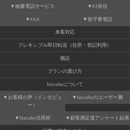
秘書電話サービス
03発信
FAX
留守番電話
来客対応
フレキシブル即日転送（住所・登記利用）
施設
プランの選び方
bizcubeについて
お客様の声（インタビュ
bizcubeのユーザー層
ー）
bizcube活用術
顧客満足度アンケート結果