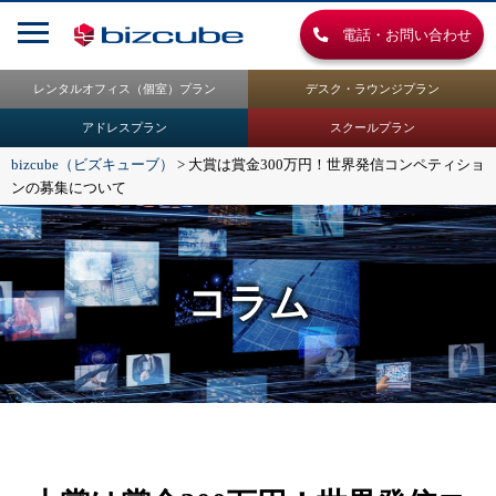
電話・お問い合わせ
レンタルオフィス（個室）プラン
デスク・ラウンジプラン
アドレスプラン
スクールプラン
bizcube（ビズキューブ）
>
大賞は賞金300万円！世界発信コンペティショ
ンの募集について
コラム