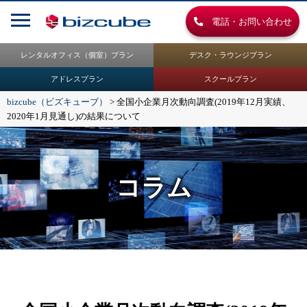
電話・お問い合わせ
レンタルオフィス（個室）プラン
デスク・ラウンジプラン
アドレスプラン
スクールプラン
bizcube（ビズキューブ）
>
全国小企業月次動向調査(2019年12月実績、
2020年1月見通し)の結果について
コラム