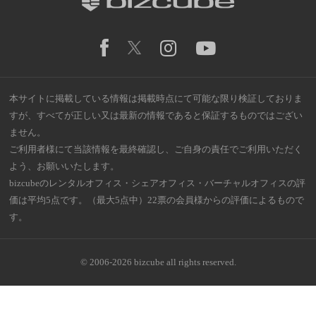
本サイトに掲載している情報は掲載時点にて可能な限り検証しておりま
すが、すべてが正しい又は最新の情報であると保証するものではござい
ません。
ご利用者様にて当該情報を最終確認し、ご自身の責任でご利用いただく
よう、お願いいたします。
bizcubeのレンタルオフィス・シェアオフィス・バーチャルオフィスの評
価は平均5点です。（最大5点中）22票の会員様からの評価によるもので
す。
© 2006-2026 bizcube all rights reserved.