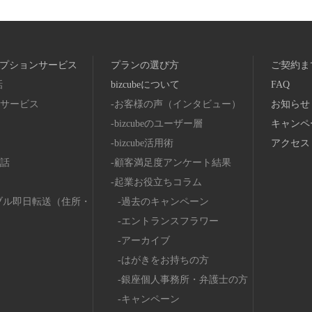
プションサービス
プランの選び方
ご契約ま
話
bizcubeについて
FAQ
サービス
お客様の声（インタビュー）
お知らせ
bizcubeのユーザー層
キャンペ
bizcube活用術
アクセス
話
顧客満足度アンケート結果
起業お役立ちコラム
ブル即日転送（住所・
過去のキャンペーン
エントランスフラワー
アーカイブ
はがきをお持ちの方
銀座個人事務所・弁護士の方
キャンペーン