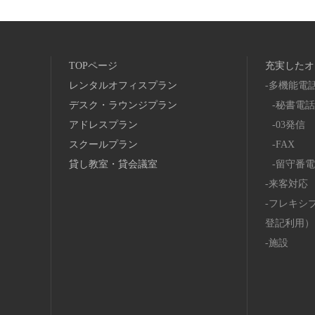
TOPページ
充実したオ
レンタルオフィスプラン
多機能電
デスク・ラウンジプラン
秘書電話
アドレスプラン
03発信
スクールプラン
FAX
貸し教室・貸会議室
留守番電
来客対応
フレキシ
登記利用）
施設