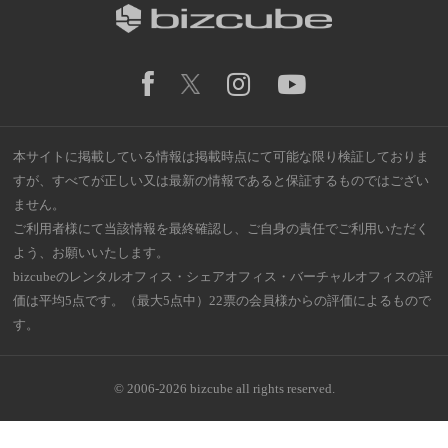
本サイトに掲載している情報は掲載時点にて可能な限り検証しておりま
すが、すべてが正しい又は最新の情報であると保証するものではござい
ません。
ご利用者様にて当該情報を最終確認し、ご自身の責任でご利用いただく
よう、お願いいたします。
bizcubeのレンタルオフィス・シェアオフィス・バーチャルオフィスの評
価は平均5点です。（最大5点中）22票の会員様からの評価によるもので
す。
© 2006-2026 bizcube all rights reserved.