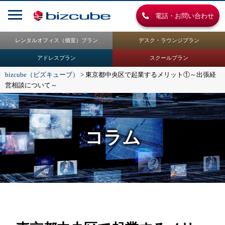
電話・お問い合わせ
レンタルオフィス（個室）プラン
デスク・ラウンジプラン
アドレスプラン
スクールプラン
bizcube（ビズキューブ）
>
東京都中央区で起業するメリット①～出張経
営相談について～
コラム