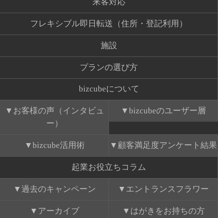
来客対応
フレキシブル即日転送（住所・登記利用）
施設
プランの選び方
bizcubeについて
お客様の声（インタビュ
bizcubeのユーザー層
ー）
bizcube活用術
顧客満足度アンケート結果
起業お役立ちコラム
過去のキャンペーン
エントランスフラワー
アーカイブ
はがきをお持ちの方