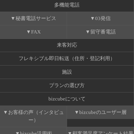
多機能電話
秘書電話サービス
03発信
FAX
留守番電話
来客対応
フレキシブル即日転送（住所・登記利用）
施設
プランの選び方
bizcubeについて
お客様の声（インタビュ
bizcubeのユーザー層
ー）
bizcube活用術
顧客満足度アンケート結果