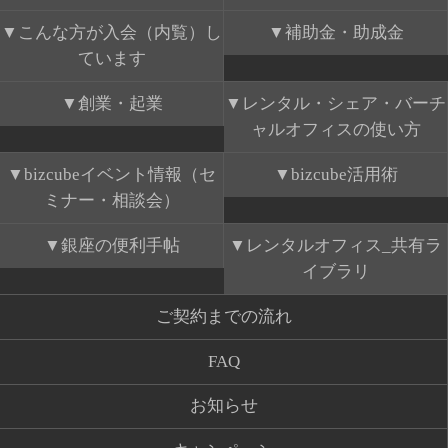
こんな方が入会（内覧）し
補助金・助成金
ています
創業・起業
レンタル・シェア・バーチ
ャルオフィスの使い方
bizcubeイベント情報（セ
bizcube活用術
ミナー・相談会）
銀座の便利手帖
レンタルオフィス_共有ラ
イブラリ
ご契約までの流れ
FAQ
お知らせ