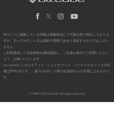
本サイトに掲載している情報は掲載時点にて可能な限り検証しておりま
すが、すべてが正しい又は最新の情報であると保証するものではござい
ません。
ご利用者様にて当該情報を最終確認し、ご自身の責任でご利用いただく
よう、お願いいたします。
bizcubeのレンタルオフィス・シェアオフィス・バーチャルオフィスの評
価は平均5点です。（最大5点中）22票の会員様からの評価によるもので
す。
© 2006-2026 bizcube all rights reserved.