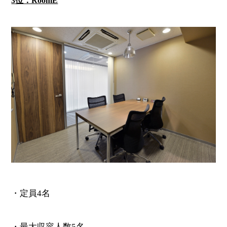
3位：RoomE
・定員4名
・最大収容人数5名