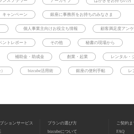
ランスフラワー
アーカイブ
はがきをお持ちの方
キャンペーン
銀座に事務所をお持ちのみなさま
ス
個人事業主向けお役立ち情報
顧客満足度アンケ
ベントレポート
その他
秘書の現場から
補助金・助成金
創業・起業
レンタル・
会）
bizcube活用術
銀座の便利手帖
レ
プションサービス
プランの選び方
ご契約ま
話
bizcubeについて
FAQ