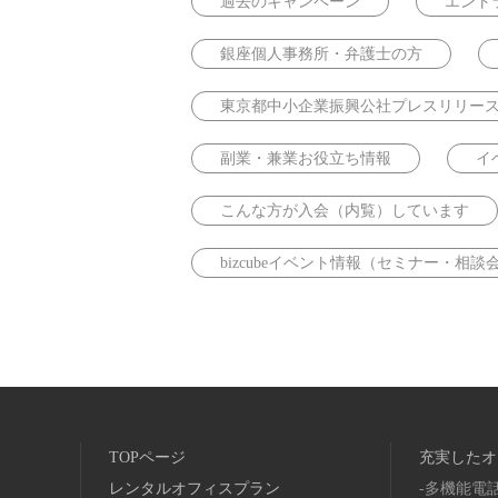
過去のキャンペーン
エント
銀座個人事務所・弁護士の方
東京都中小企業振興公社プレスリリー
副業・兼業お役立ち情報
イ
こんな方が入会（内覧）しています
bizcubeイベント情報（セミナー・相談
TOPページ
充実したオ
レンタルオフィスプラン
多機能電