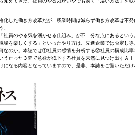
ら見えてきた、社員のやる気がいやでも湧く「凄い方法」を取
本格化した働き方改革だが、残業時間は減らず働き方改革は不
う。
「社員のやる気を湧かせる仕組み」が不十分な点にあるという
職場を楽しくする」といったやり方は、先進企業では否定し導
何なのか。本誌では①社員の感情を分析する②社員の構成比率
いうたった３問で意欲が低下する社員を未然に見つけ出すＡＩ
けになる内容となっていますので、是非、本誌をご覧いただけ