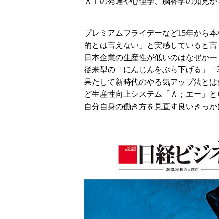
ＡＩの発達や心理学、脳科学の知見か
プレミアムフライデーなど15年から
的とは言えない」と実感していると言
日本企業の生産性が低いのはなぜかー
従来型の「にんじんをぶら下げる」「
果たして新時代のやる気アップ法とは
ど生産性向上システム「Ａ；エー」と
自分自身の働き方を見直す良いきっか