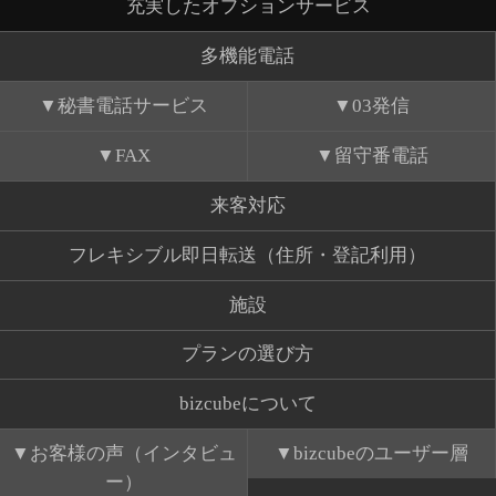
充実したオプションサービス
多機能電話
秘書電話サービス
03発信
FAX
留守番電話
来客対応
フレキシブル即日転送（住所・登記利用）
施設
プランの選び方
bizcubeについて
お客様の声（インタビュ
bizcubeのユーザー層
ー）