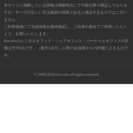
本サイトに掲載している情報は掲載時点にて可能な限り検証しておりま
すが、すべてが正しい又は最新の情報であると保証するものではござい
ません。
ご利用者様にて当該情報を最終確認し、ご自身の責任でご利用いただく
よう、お願いいたします。
bizcubeのレンタルオフィス・シェアオフィス・バーチャルオフィスの評
価は平均5点です。（最大5点中）22票の会員様からの評価によるもので
す。
© 2006-2026 bizcube all rights reserved.