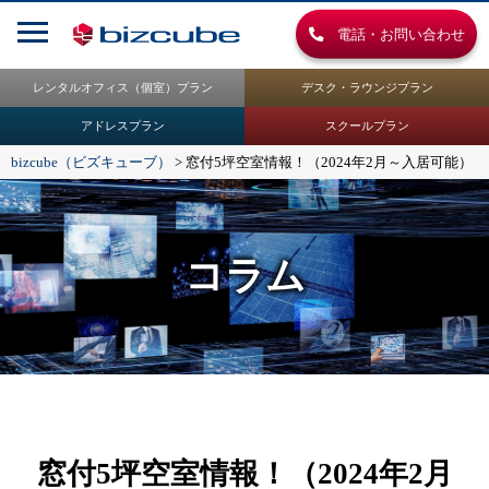
電話・お問い合わせ
レンタルオフィス（個室）プラン
デスク・ラウンジプラン
アドレスプラン
スクールプラン
bizcube（ビズキューブ）
>
窓付5坪空室情報！（2024年2月～入居可能）
コラム
窓付5坪空室情報！（2024年2月