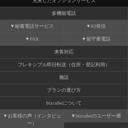
充実したオプションサービス
多機能電話
秘書電話サービス
03発信
FAX
留守番電話
来客対応
フレキシブル即日転送（住所・登記利用）
施設
プランの選び方
bizcubeについて
お客様の声（インタビュ
bizcubeのユーザー層
ー）