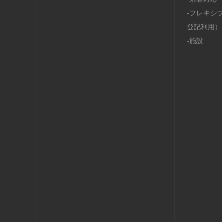
フレキシ
登記利用）
施設