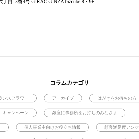
3番9号 GIRAC GINZA bizcube 8・9F
コラムカテゴリ
ランスフラワー
アーカイブ
はがきをお持ちの方
キャンペーン
銀座に事務所をお持ちのみなさま
ス
個人事業主向けお役立ち情報
顧客満足度アンケ