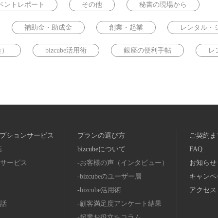
ベントレポート
その他
秘書の現場から
補助金・助成金
創業・起業
レンタル・
会）
bizcube活用術
銀座の便利手帖
レ
プションサービス
プランの選び方
ご契約ま
話
bizcubeについて
FAQ
サービス
お客様の声（インタビュー）
お知らせ
bizcubeのユーザー層
キャンペ
bizcube活用術
アクセス
話
顧客満足度アンケート結果
起業お役立ちコラム