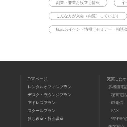
副業・兼業お役立ち情報
イ
こんな方が入会（内覧）しています
bizcubeイベント情報（セミナー・相談
TOPページ
充実したオ
レンタルオフィスプラン
多機能電
デスク・ラウンジプラン
秘書電話
アドレスプラン
03発信
スクールプラン
FAX
貸し教室・貸会議室
留守番電
来客対応