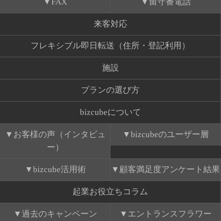
FAX
留守番電話
来客対応
フレキシブル即日転送（住所・登記利用）
施設
プランの選び方
bizcubeについて
お客様の声（インタビュ
bizcubeのユーザー層
ー）
bizcube活用術
顧客満足度アンケート結果
起業お役立ちコラム
過去のキャンペーン
エントランスフラワー