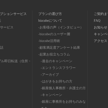
プションサービス
プランの選び方
ご契約ま
話
bizcubeについて
FAQ
サービス
お客様の声（インタビュー）
お知らせ
bizcubeのユーザー層
キャンペ
bizcube活用術
アクセス
話
顧客満足度アンケート結果
起業お役立ちコラム
ブル即日転送（住所・
過去のキャンペーン
エントランスフラワー
アーカイブ
はがきをお持ちの方
銀座個人事務所・弁護士の方
キャンペーン
銀座に事務所をお持ちのみな