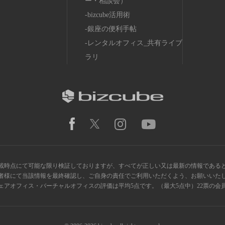
ー・相談会）
bizcube活用術
銀座の便利手帖
レンタルオフィス_共有ライブ
ラリ
載時点にて可能な限り検証しておりますが、すべてが正しい又は最新の情報である
者様にて当該情報を最終確認し、ご自身の責任でご利用いただくよう、お願いいた
ス・シェアオフィス・バーチャルオフィスの評価は平均5点です。（最大5点中）22票の